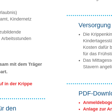
rlaubnis)
amt, Kindernetz
Versorgung 
szubildende
Die Krippenki
h Arbeitsstunden
Kindertagesst
Kosten dafür 
für das Frühst
Das Mittagess
nsam mit dem Träger
Stavern angeli
art.
f in der Krippe
PDF-Downl
Anmeldeboge
ür den
Anlage zur A