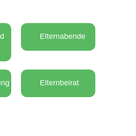
nd
Elternabende
ung
Elternbeirat