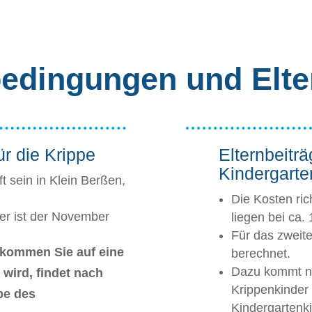
dingungen und Elte
r die Krippe
Elternbeiträ
Kindergarte
 sein in Klein Berßen,
Die Kosten ri
er ist der November
liegen bei ca.
Für das zweit
t, kommen Sie auf eine
berechnet.
Dazu kommt no
i wird, findet nach
Krippenkinder
be des
Kindergartenki